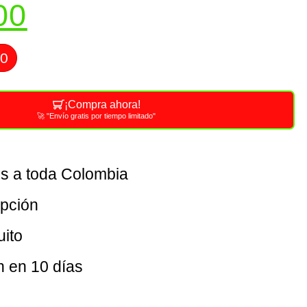
00
00
¡Compra ahora!
🚀 "Envío gratis por tiempo limitado"
is a toda Colombia
opción
uito
n en 10 días