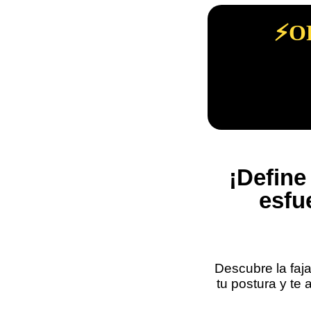
⚡O
¡Define
esfu
Descubre la faja 
tu postura y te