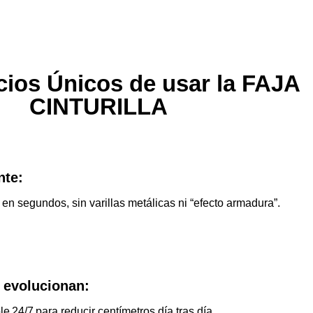
cios Únicos de usar la FAJA
CINTURILLA
nte:
en segundos, sin varillas metálicas ni “efecto armadura”.
 evolucionan:
 24/7 para reducir centímetros día tras día.