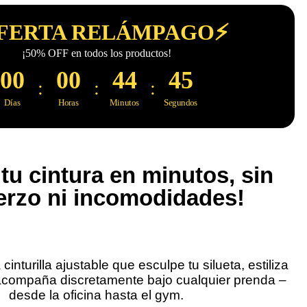
FERTA RELÁMPAGO⚡
¡50% OFF en todos los productos!
00
00
44
44
:
:
:
Días
Horas
Minutos
Segundos
 tu cintura en minutos, sin
erzo ni incomodidades!
cinturilla ajustable que esculpe tu silueta, estiliza
 acompaña discretamente bajo cualquier prenda –
desde la oficina hasta el gym.