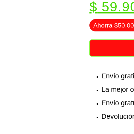
$
59.9
Ahorra $50.0
Envío grat
La mejor 
Envío grat
Devolució