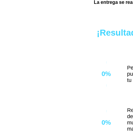
La entrega se rea
¡Resulta
Pe
0
%
pu
tu
Re
de
0
%
mu
ma