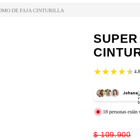
OMO DE FAJA CINTURILLA
SUPER
CINTU
★★★★★
★★★★★
4.
Johana
18
personas están 
$
109.900