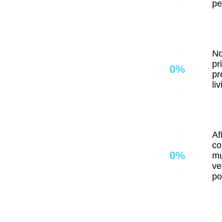
pe
No
pr
0
%
pr
li
Af
co
0
%
mu
ve
po