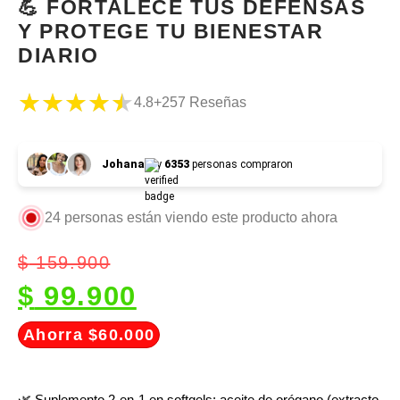
💪 FORTALECE TUS DEFENSAS
Y PROTEGE TU BIENESTAR
DIARIO
★★★★★
★★★★★
4.8
+257 Reseñas
Johana
y
6353
personas compraron
24
personas están viendo este producto ahora
$
159.900
$
99.900
Ahorra $60.000
🌿 Suplemento 2-en-1 en softgels: aceite de orégano (extracto