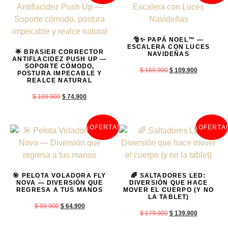
🎅✨ PAPÁ NOEL™ —
ESCALERA CON LUCES
🌟 BRASIER CORRECTOR
NAVIDEÑAS
ANTIFLACIDEZ PUSH UP —
SOPORTE CÓMODO,
$
169.900
$
109.900
POSTURA IMPECABLE Y
REALCE NATURAL
$
109.900
$
74.900
¡OFERTA!
¡OFERTA!
🎯 PELOTA VOLADORA FLY
🌈 SALTADORES LED:
NOVA — DIVERSIÓN QUE
DIVERSIÓN QUE HACE
REGRESA A TUS MANOS
MOVER EL CUERPO (Y NO
LA TABLET)
$
99.900
$
64.900
$
179.900
$
139.900