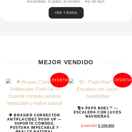
encuentras, lo pides, lo recibes… Así de fácil.
VER TIENDA
MEJOR VENDIDO
¡OFERTA!
¡OFERTA!
🎅✨ PAPÁ NOEL™ —
ESCALERA CON LUCES
🌟 BRASIER CORRECTOR
NAVIDEÑAS
ANTIFLACIDEZ PUSH UP —
SOPORTE CÓMODO,
$
169.900
$
109.900
POSTURA IMPECABLE Y
REALCE NATURAL