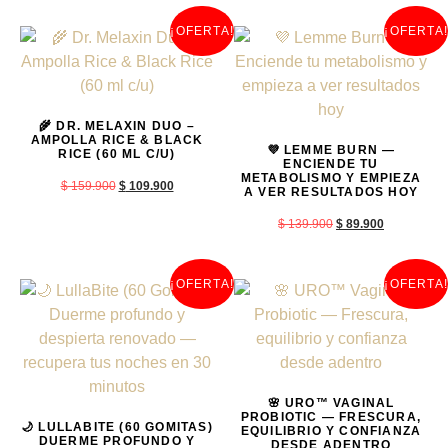
¡OFERTA!
¡OFERTA!
🌾 DR. MELAXIN DUO –
AMPOLLA RICE & BLACK
💜 LEMME BURN —
RICE (60 ML C/U)
ENCIENDE TU
METABOLISMO Y EMPIEZA
$
159.900
$
109.900
A VER RESULTADOS HOY
$
139.900
$
89.900
¡OFERTA!
¡OFERTA!
🌸 URO™ VAGINAL
PROBIOTIC — FRESCURA,
🌙 LULLABITE (60 GOMITAS)
EQUILIBRIO Y CONFIANZA
DUERME PROFUNDO Y
DESDE ADENTRO